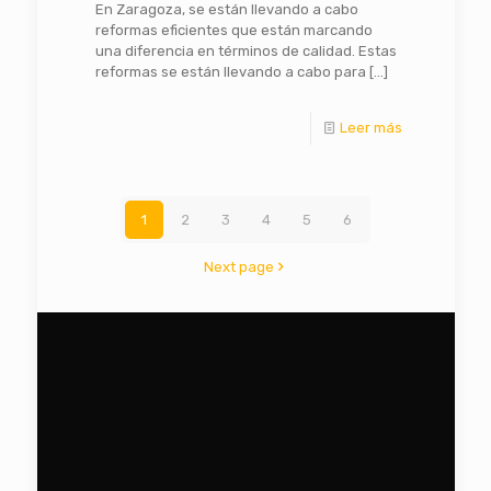
En Zaragoza, se están llevando a cabo
reformas eficientes que están marcando
una diferencia en términos de calidad. Estas
reformas se están llevando a cabo para
[…]
Leer más
1
2
3
4
5
6
Next page